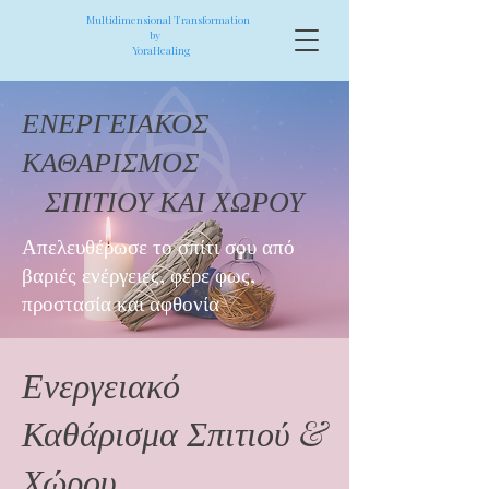
Multidimensional Transformation
by
YoraHealing
ΕΝΕΡΓΕΙΑΚΟΣ
ΚΑΘΑΡΙΣΜΟΣ
ΣΠΙΤΙΟΥ ΚΑΙ ΧΩΡΟΥ
Απελευθέρωσε το σπίτι σου από
βαριές ενέργειες, φέρε φως,
προστασία και αφθονία
Ενεργειακό
Καθάρισμα Σπιτιού &
Χώρου